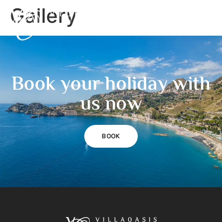
Gallery
Book your holiday with
us now
BOOK